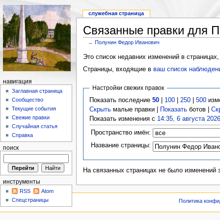
служебная страница
Связанные правки для 
←
Полунин Федор Иванович
Это список недавних изменений в страницах,
Страницы, входящие в
ваш список наблюден
навигация
Настройки свежих правок
Заглавная страница
Показать последние
50
|
100
|
250
|
500
изм
Сообщество
Текущие события
Скрыть
малые правки |
Показать
ботов |
Ск
Свежие правки
Показать изменения с
14:35, 6 августа 202
Случайная статья
Пространство имён:
Справка
Название страницы:
поиск
На связанных страницах не было изменений 
инструменты
RSS
Atom
Спецстраницы
Политика конфи