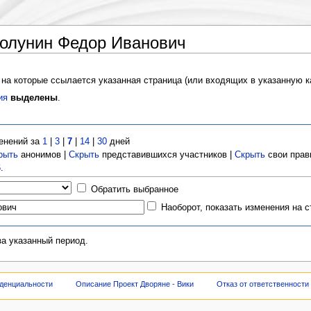
Полунин Федор Иванович
 на которые ссылается указанная страница (или входящих в указанную к
ия
выделены
.
енений за
1
|
3
|
7
|
14
|
30
дней
рыть
анонимов |
Скрыть
представившихся участников |
Скрыть
свои прав
6
.
Обратить выбранное
Наоборот, показать изменения на 
за указанный период.
денциальности
Описание Проект Дворяне - Вики
Отказ от ответственности