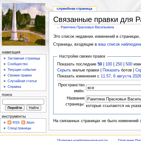
служебная страница
Связанные правки для Р
←
Ракитина Прасковья Васильевна
Это список недавних изменений в страницах,
Страницы, входящие в
ваш список наблюден
навигация
Настройки свежих правок
Заглавная страница
Показать последние
50
|
100
|
250
|
500
изм
Сообщество
Текущие события
Скрыть
малые правки |
Показать
ботов |
Ск
Свежие правки
Показать изменения с
11:57, 6 августа 202
Случайная статья
Пространство
Справка
имён:
поиск
Название
страницы:
которые ссылаются на указ
инструменты
На связанных страницах не было изменений 
RSS
Atom
Спецстраницы
Политика конфиденциальности
Описание Про