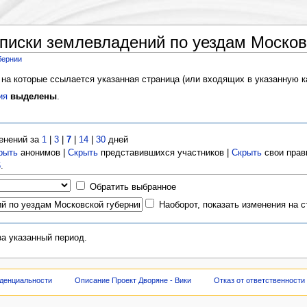
писки землевладений по уездам Москов
бернии
 на которые ссылается указанная страница (или входящих в указанную к
ия
выделены
.
енений за
1
|
3
|
7
|
14
|
30
дней
рыть
анонимов |
Скрыть
представившихся участников |
Скрыть
свои прав
6
.
Обратить выбранное
Наоборот, показать изменения на 
за указанный период.
денциальности
Описание Проект Дворяне - Вики
Отказ от ответственности