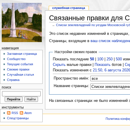
служебная страница
Связанные правки для С
←
Списки землевладений по уездам Московской гу
Это список недавних изменений в страницах,
Страницы, входящие в
ваш список наблюден
навигация
Настройки свежих правок
Заглавная страница
Показать последние
50
|
100
|
250
|
500
изм
Сообщество
Текущие события
Скрыть
малые правки |
Показать
ботов |
Ск
Свежие правки
Показать изменения с
21:50, 6 августа 202
Случайная статья
Пространство имён:
Справка
Название страницы:
поиск
На связанных страницах не было изменений 
инструменты
RSS
Atom
Спецстраницы
Политика конфи