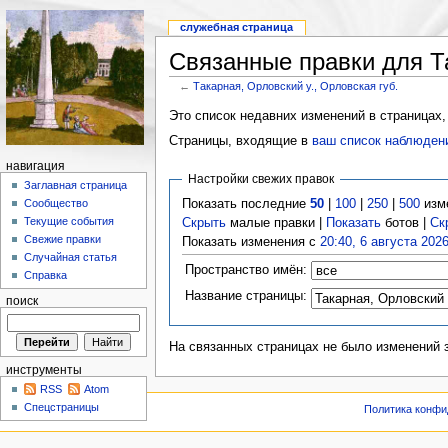
служебная страница
Связанные правки для Та
←
Такарная, Орловский у., Орловская губ.
Это список недавних изменений в страницах,
Страницы, входящие в
ваш список наблюден
навигация
Настройки свежих правок
Заглавная страница
Показать последние
50
|
100
|
250
|
500
изм
Сообщество
Текущие события
Скрыть
малые правки |
Показать
ботов |
Ск
Свежие правки
Показать изменения с
20:40, 6 августа 202
Случайная статья
Пространство имён:
Справка
Название страницы:
поиск
На связанных страницах не было изменений 
инструменты
RSS
Atom
Спецстраницы
Политика конфи