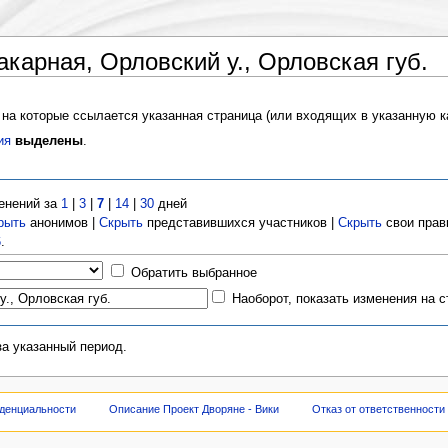
карная, Орловский у., Орловская губ.
 на которые ссылается указанная страница (или входящих в указанную к
ия
выделены
.
енений за
1
|
3
|
7
|
14
|
30
дней
рыть
анонимов |
Скрыть
представившихся участников |
Скрыть
свои прав
6
.
Обратить выбранное
Наоборот, показать изменения на 
за указанный период.
денциальности
Описание Проект Дворяне - Вики
Отказ от ответственности