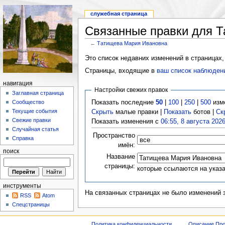
служебная страница
Связанные правки для 
←
Татищева Мария Ивановна
Это список недавних изменений в страницах,
Страницы, входящие в
ваш список наблюден
навигация
Настройки свежих правок
Заглавная страница
Показать последние
50
|
100
|
250
|
500
изм
Сообщество
Текущие события
Скрыть
малые правки |
Показать
ботов |
Ск
Свежие правки
Показать изменения с
06:55, 8 августа 202
Случайная статья
Пространство
Справка
имён:
поиск
Название
страницы:
которые ссылаются на указ
инструменты
На связанных страницах не было изменений 
RSS
Atom
Спецстраницы
Политика конфиденциальности
Описание Про