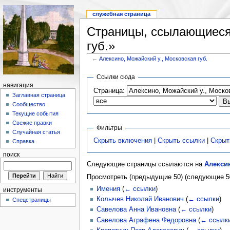
служебная страница
Страницы, ссылающиеся 
губ.»
←
Алексино, Можайский у., Московская губ.
Ссылки сюда
навигация
Страница:
Заглавная страница
Сообщество
Текущие события
Свежие правки
Фильтры
Случайная статья
Скрыть включения
|
Скрыть ссылки
|
Скрыт
Справка
поиск
Следующие страницы ссылаются на
Алексин
Просмотреть (предыдущие 50) (следующие 50
Имения
(
← ссылки
)
инструменты
Колычев Николай Иванович
(
← ссылки
)
Спецстраницы
Савелова Анна Ивановна
(
← ссылки
)
Савелова Аграфена Федоровна
(
← ссылк