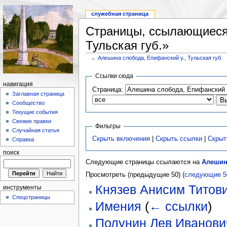
служебная страница
Страницы, ссылающиеся 
Тульская губ.»
←
Алешина слобода, Епифанский у., Тульская губ.
Ссылки сюда
навигация
Страница:
Заглавная страница
Сообщество
Текущие события
Свежие правки
Фильтры
Случайная статья
Скрыть включения
|
Скрыть ссылки
|
Скрыт
Справка
поиск
Следующие страницы ссылаются на
Алешина
Просмотреть (предыдущие 50) (
следующие 5
Князев Анисим Титов
инструменты
Спецстраницы
Имения
(
← ссылки
)
Полунин Лев Иванови