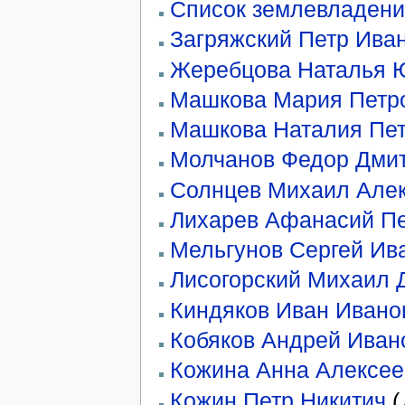
Список землевладени
Загряжский Петр Ива
Жеребцова Наталья 
Машкова Мария Петр
Машкова Наталия Пе
Молчанов Федор Дми
Солнцев Михаил Але
Лихарев Афанасий П
Мельгунов Сергей Ив
Лисогорский Михаил 
Киндяков Иван Ивано
Кобяков Андрей Иван
Кожина Анна Алексее
Кожин Петр Никитич
(