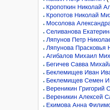
Кропоткин Николай А
Кропотов Николай Ми
Мосолова Александр
Селиванова Екатерин
Ляпунов Петр Никола
Ляпунова Прасковья 
Агибалов Михаил Ми
Бегичев Савва Михай
Беклемищев Иван Ив
Беклемищев Семен И
Вереникин Григорий 
Вереникин Алексей С
Екимова Анна Филим