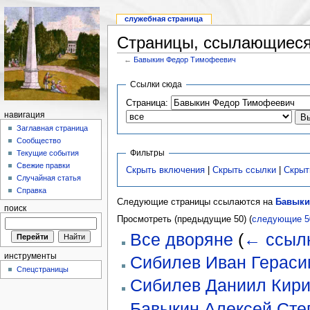
служебная страница
Страницы, ссылающиеся
←
Бавыкин Федор Тимофеевич
Ссылки сюда
Страница:
навигация
Заглавная страница
Сообщество
Фильтры
Текущие события
Свежие правки
Скрыть включения
|
Скрыть ссылки
|
Скрыт
Случайная статья
Справка
Следующие страницы ссылаются на
Бавыки
поиск
Просмотреть (предыдущие 50) (
следующие 5
Все дворяне
(
← ссыл
инструменты
Сибилев Иван Гераси
Спецстраницы
Сибилев Даниил Кир
Бавыкин Алексей Сте