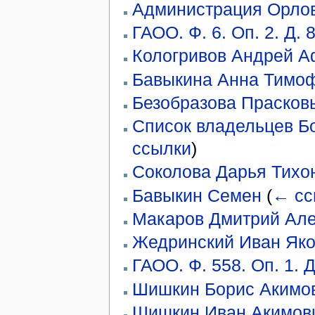
Администрация Орловс
ГАОО. Ф. 6. Оп. 2. Д. 8
Кологривов Андрей А
Бавыкина Анна Тимо
Безобразова Прасков
Список владельцев Бо
ссылки
)
Соколова Дарья Тихо
Бавыкин Семен
(
← сс
Макаров Дмитрий Але
Жедринский Иван Яко
ГАОО. Ф. 558. Оп. 1. Д
Шишкин Борис Акимо
Шишкин Иван Акимов