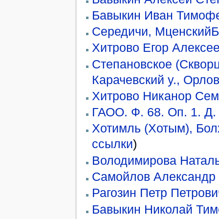
Бавыкин Иван Тимоф
Середичи, МценскийБо
Хитрово Егор Алексе
Степановское (Скворц
Карачевский у., Орлов
Хитрово Никанор Сем
ГАОО. Ф. 68. Оп. 1. Д.
Хотимль (Хотым), Бол
ссылки
)
Володимирова Натал
Самойлов Александр
Рагозин Петр Петрови
Бавыкин Николай Ти