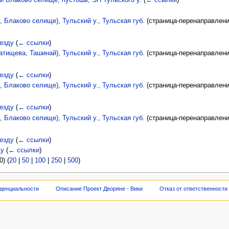
 Блаково селище, пустошь, ЭП Тульского у.
(
← ссылки
)
Блаково селище), Тульский у., Тульская губ.
(страница-перенаправлен
езду
(
← ссылки
)
ищева, Ташинай), Тульский у., Тульская губ.
(страница-перенаправлен
езду
(
← ссылки
)
Блаково селище), Тульский у., Тульская губ.
(страница-перенаправлен
езду
(
← ссылки
)
Блаково селище), Тульский у., Тульская губ.
(страница-перенаправлен
езду
(
← ссылки
)
ду
(
← ссылки
)
) (
20
|
50
|
100
|
250
|
500
)
денциальности
Описание Проект Дворяне - Вики
Отказ от ответственности