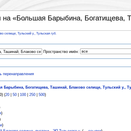
на «Большая Барыбина, Богатищева, Та
 селище, Тульский у., Тульская губ.
Пространство имён:
ь перенаправления
 Барыбина, Богатищева, Ташинай, Блаково селище, Тульский у., Ту
) (
20
|
50
|
100
|
250
|
500
)
)
и
)
)
и
)