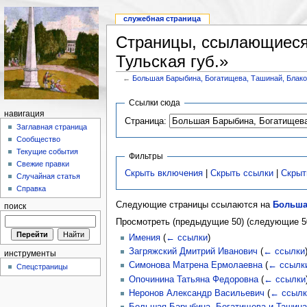
служебная страница
Страницы, ссылающиеся 
Тульская губ.»
←
Большая Барыбина, Богатищева, Ташинай, Блаково
Ссылки сюда
навигация
Страница:
Заглавная страница
Сообщество
Текущие события
Фильтры
Свежие правки
Скрыть включения
|
Скрыть ссылки
|
Скрыт
Случайная статья
Справка
Следующие страницы ссылаются на
Большая
поиск
Просмотреть (предыдущие 50) (следующие 50
Имения
(
← ссылки
)
Загряжский Дмитрий Иванович
(
← ссылки
инструменты
Симонова Матрена Ермолаевна
(
← ссылк
Спецстраницы
Опочинина Татьяна Федоровна
(
← ссылки
Неронов Александр Васильевич
(
← ссылк