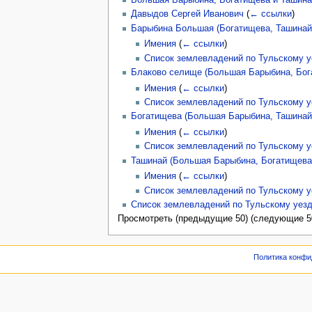
Большая Барыбина, Богатищева и Ташинай
Давыдов Сергей Иванович
(
← ссылки
)
Барыбина Большая (Богатищева, Ташинай, 
Имения
(
← ссылки
)
Список землевладений по Тульскому у
Блаково селище (Большая Барыбина, Богат
Имения
(
← ссылки
)
Список землевладений по Тульскому у
Богатищева (Большая Барыбина, Ташинай, 
Имения
(
← ссылки
)
Список землевладений по Тульскому у
Ташинай (Большая Барыбина, Богатищева, 
Имения
(
← ссылки
)
Список землевладений по Тульскому у
Список землевладений по Тульскому уез
Просмотреть (предыдущие 50) (следующие 50
Политика конфи