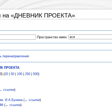
я на «ДНЕВНИК ПРОЕКТА»
Пространство имён:
ь перенаправления
ИК ПРОЕКТА
:
) (
20
|
50
|
100
|
250
|
500
)
← ссылки
)
им. И.А.Бунина
(
← ссылки
)
ИМ
(
← ссылки
)