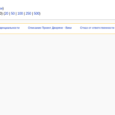
ки
)
) (
20
|
50
|
100
|
250
|
500
)
денциальности
Описание Проект Дворяне - Вики
Отказ от ответственности