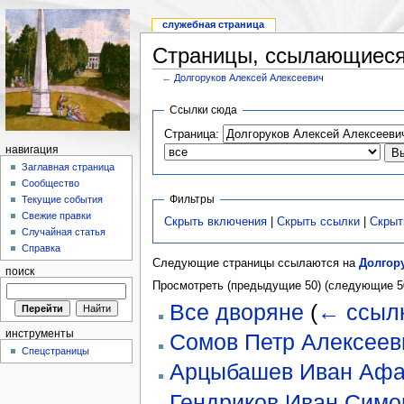
служебная страница
Страницы, ссылающиеся 
←
Долгоруков Алексей Алексеевич
Ссылки сюда
Страница:
навигация
Заглавная страница
Сообщество
Фильтры
Текущие события
Свежие правки
Скрыть включения
|
Скрыть ссылки
|
Скрыт
Случайная статья
Справка
Следующие страницы ссылаются на
Долгор
поиск
Просмотреть (предыдущие 50) (следующие 50
Все дворяне
(
← ссыл
инструменты
Сомов Петр Алексеев
Спецстраницы
Арцыбашев Иван Афа
Гендриков Иван Симо