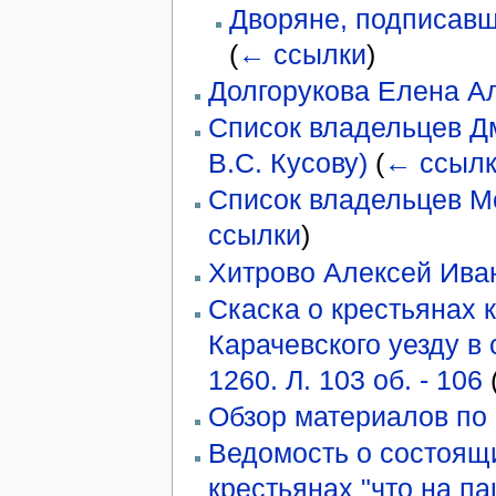
Дворяне, подписавш
(
← ссылки
)
Долгорукова Елена А
Список владельцев Дм
В.С. Кусову)
(
← ссыл
Список владельцев Мо
ссылки
)
Хитрово Алексей Ива
Скаска о крестьянах 
Карачевского уезду в 
1260. Л. 103 об. - 106
Обзор материалов по
Ведомость о состоящ
крестьянах "что на па