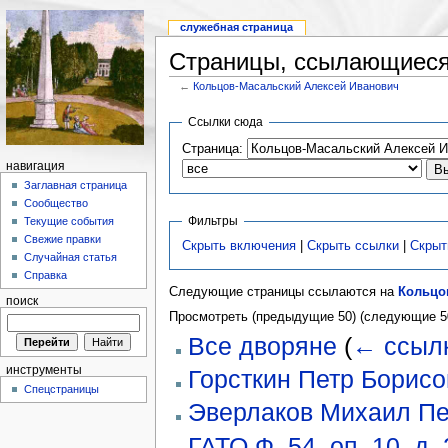
служебная страница
Страницы, ссылающиеся
←
Кольцов-Масальский Алексей Иванович
Ссылки сюда
Страница:
навигация
Заглавная страница
Сообщество
Фильтры
Текущие события
Свежие правки
Скрыть включения
|
Скрыть ссылки
|
Скрыт
Случайная статья
Справка
Следующие страницы ссылаются на
Кольцо
поиск
Просмотреть (предыдущие 50) (следующие 50
Все дворяне
(
← ссыл
инструменты
Горсткин Петр Борисо
Спецстраницы
Эверлаков Михаил Пе
ГАТО Ф. 54. оп. 10. д.