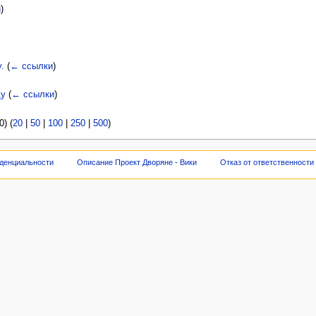
и
)
.
(
← ссылки
)
ду
(
← ссылки
)
) (
20
|
50
|
100
|
250
|
500
)
денциальности
Описание Проект Дворяне - Вики
Отказ от ответственности