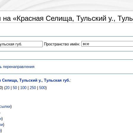
на «Красная Селища, Тульский у., Туль
Пространство имён:
ь перенаправления
 Селища, Тульский у., Тульская губ.
:
) (
20
|
50
|
100
|
250
|
500
)
сылки
)
)
и
)
ки
)
и
)