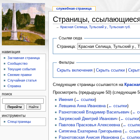
служебная страница
Страницы, ссылающиеся 
←
Красная Селища, Тульский у., Тульская губ.
Ссылки сюда
Страница:
навигация
Заглавная страница
Фильтры
Сообщество
Текущие события
Скрыть включения
|
Скрыть ссылки
|
Скрыт
Свежие правки
Случайная статья
Следующие страницы ссылаются на
Красная
Справка
Просмотреть (предыдущие 50) (следующие 50
поиск
Имения
(
← ссылки
)
Левшина Анна Ивановна
(
← ссылки
)
Разнотовский Владимир Васильевич
(
← с
инструменты
Загряжский Дмитрий Иванович
(
← ссылки
Спецстраницы
Павлова Прасковья Алексеевна
(
← ссылк
Сипягина Екатерина Григорьевна
(
← ссыл
Разнотовская Анисия Ивановна
(
← ссылк