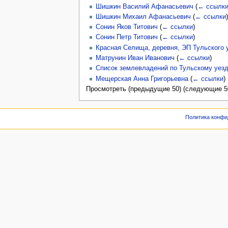
Шишкин Василий Афанасьевич
(
← ссылк
Шишкин Михаил Афанасьевич
(
← ссылки
)
Сонин Яков Титович
(
← ссылки
)
Сонин Петр Титович
(
← ссылки
)
Красная Селища, деревня, ЭП Тульского у
Матрунин Иван Иванович
(
← ссылки
)
Список землевладений по Тульскому уез
Мещерская Анна Григорьевна
(
← ссылки
)
Просмотреть (предыдущие 50) (следующие 50
Политика конфи