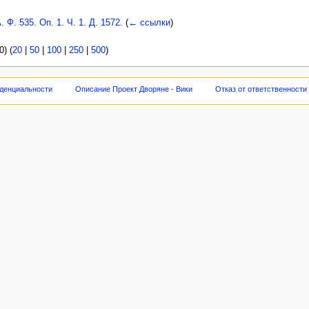
Ф. 535. Оп. 1. Ч. 1. Д. 1572.
(
← ссылки
)
) (
20
|
50
|
100
|
250
|
500
)
денциальности
Описание Проект Дворяне - Вики
Отказ от ответственности