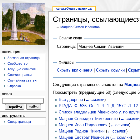
служебная страница
Страницы, ссылающиеся
←
Мацнев Семен Иванович
Ссылки сюда
Страница:
навигация
Заглавная страница
Фильтры
Сообщество
Текущие события
Скрыть включения
|
Скрыть ссылки
|
Скрыт
Свежие правки
Случайная статья
Следующие страницы ссылаются на
Мацнев
Справка
Просмотреть (предыдущие 50) (следующие 50
поиск
Все дворяне
(
← ссылки
)
РГАДА. Ф. 535. Оп. 1. Ч. 1. Д. 1572. Л. 12 
Список владельцев Мценского у. по друг
инструменты
Мацнев Спиридон Тимофеевич
(
← ссылки
Спецстраницы
Мацнев Иван Родионович
(
← ссылки
)
Мацнев Родион Никитич
(
← ссылки
)
Мацнев Евстрат Иванович
(
← ссылки
)