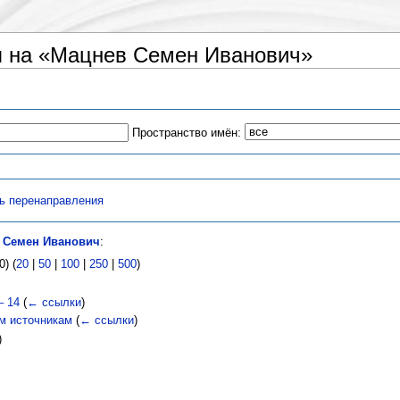
 на «Мацнев Семен Иванович»
Пространство имён:
ь перенаправления
 Семен Иванович
:
) (
20
|
50
|
100
|
250
|
500
)
– 14
(
← ссылки
)
им источникам
(
← ссылки
)
)