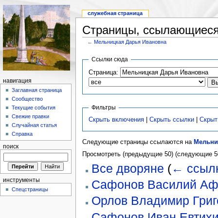
служебная страница
Страницы, ссылающиеся
←
Мельницкая Дарья Ивановна
Ссылки сюда
Страница:
навигация
Заглавная страница
Сообщество
Фильтры
Текущие события
Свежие правки
Скрыть включения
|
Скрыть ссылки
|
Скрыт
Случайная статья
Справка
Следующие страницы ссылаются на
Мельни
поиск
Просмотреть (предыдущие 50) (следующие 50
Все дворяне
(
← ссыл
инструменты
Сафонов Василий Аф
Спецстраницы
Орлов Владимир Григ
Сафонов Иван Евтих