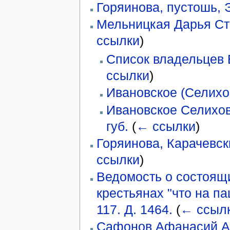
Горяинова, пустошь, 
Мельницкая Дарья С
ссылки
)
Список владельцев Б
ссылки
)
Ивановское (Селихов
Ивановское Селихов
губ.
(
← ссылки
)
Горяинова, Карачевски
ссылки
)
Ведомость о состоящ
крестьянах "что на па
117. Д. 1464.
(
← ссыл
Сафонов Афанасий А