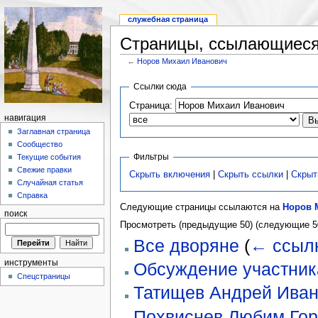
служебная страница
Страницы, ссылающиеся
←
Норов Михаил Иванович
Ссылки сюда
Страница:
навигация
Заглавная страница
Сообщество
Фильтры
Текущие события
Свежие правки
Скрыть включения
|
Скрыть ссылки
|
Скрыт
Случайная статья
Справка
Следующие страницы ссылаются на
Норов 
поиск
Просмотреть (предыдущие 50) (следующие 50
Все дворяне
(
← ссыл
инструменты
Обсуждение участник
Спецстраницы
Татищев Андрей Иван
Похвиснев Любим Гор