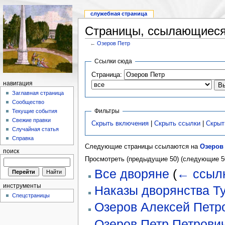
служебная страница
Страницы, ссылающиеся
←
Озеров Петр
Ссылки сюда
Страница:
навигация
Заглавная страница
Сообщество
Фильтры
Текущие события
Свежие правки
Скрыть включения
|
Скрыть ссылки
|
Скрыт
Случайная статья
Справка
Следующие страницы ссылаются на
Озеров
поиск
Просмотреть (предыдущие 50) (следующие 50
Все дворяне
(
← ссыл
инструменты
Наказы дворянства Ту
Спецстраницы
Озеров Алексей Петр
Озеров Петр Петрови