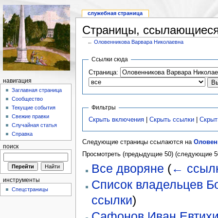
служебная страница
Страницы, ссылающиеся
←
Оловенникова Варвара Николаевна
Ссылки сюда
Страница:
навигация
Заглавная страница
Сообщество
Фильтры
Текущие события
Свежие правки
Скрыть включения
|
Скрыть ссылки
|
Скрыт
Случайная статья
Справка
Следующие страницы ссылаются на
Оловен
поиск
Просмотреть (предыдущие 50) (следующие 50
Все дворяне
(
← ссыл
инструменты
Список владельцев Бо
Спецстраницы
ссылки
)
Сафонов Иван Евтих