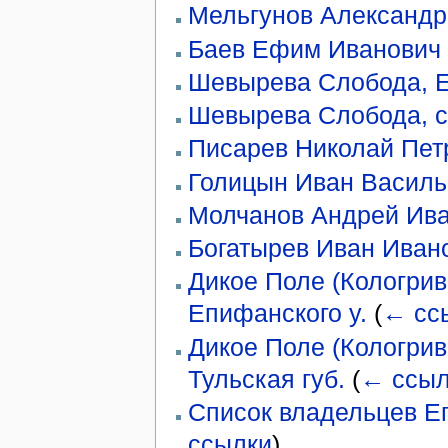
Мельгунов Александр
Баев Ефим Иванович
Шевырева Слобода, Еп
Шевырева Слобода, с
Писарев Николай Пет
Голицын Иван Василь
Молчанов Андрей Ив
Богатырев Иван Иван
Дикое Поле (Кологрив
Епифанского у.
(
← сс
Дикое Поле (Кологрив
Тульская губ.
(
← ссыл
Список владельцев Еп
ссылки
)