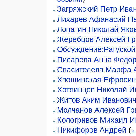
Загряжский Петр Ива
Лихарев Афанасий П
Лопатин Николай Яко
Жеребцов Алексей Гр
Обсуждение:Рагуской
Писарева Анна Федо
Спасителева Марфа 
Хвощинская Ефросин
Хотяинцев Николай И
Житов Аким Иванови
Молчанов Алексей Гр
Кологривов Михаил И
Никифоров Андрей
(
←