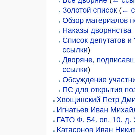
Все дворяне
(
← ссы
Золотой список
(
← с
Обзор материалов п
Наказы дворянства 
Список депутатов и 
ссылки
)
Дворяне, подписавш
ссылки
)
Обсуждение участни
ПС для открытия по
Хвощинский Петр Дми
Игнатьев Иван Михай
ГАТО Ф. 54. оп. 10. д.
Катасонов Иван Ники