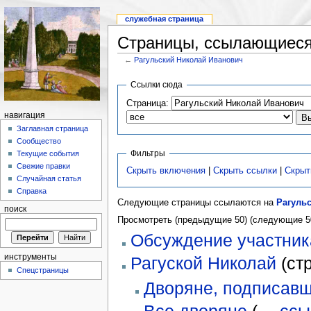
служебная страница
Страницы, ссылающиеся
←
Рагульский Николай Иванович
Ссылки сюда
Страница:
навигация
Заглавная страница
Сообщество
Фильтры
Текущие события
Свежие правки
Скрыть включения
|
Скрыть ссылки
|
Скрыт
Случайная статья
Справка
Следующие страницы ссылаются на
Рагуль
поиск
Просмотреть (предыдущие 50) (следующие 50
Обсуждение участник
инструменты
Рагуской Николай
(ст
Спецстраницы
Дворяне, подписавш