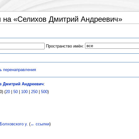
 на «Селихов Дмитрий Андреевич»
Пространство имён:
ь перенаправления
в Дмитрий Андреевич
:
) (
20
|
50
|
100
|
250
|
500
)
Болховского у.
(
← ссылки
)