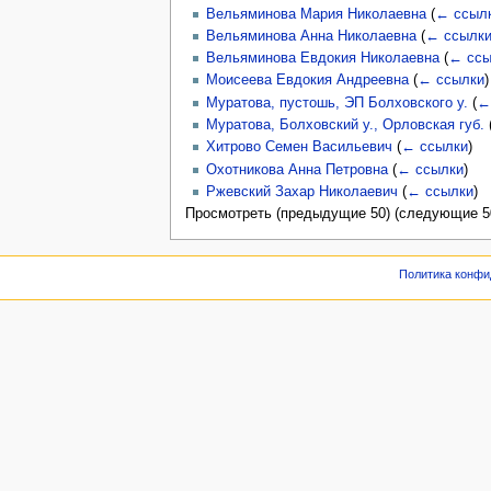
Вельяминова Мария Николаевна
(
← ссыл
Вельяминова Анна Николаевна
(
← ссылк
Вельяминова Евдокия Николаевна
(
← ссы
Моисеева Евдокия Андреевна
(
← ссылки
)
Муратова, пустошь, ЭП Болховского у.
(
←
Муратова, Болховский у., Орловская губ.
Хитрово Семен Васильевич
(
← ссылки
)
Охотникова Анна Петровна
(
← ссылки
)
Ржевский Захар Николаевич
(
← ссылки
)
Просмотреть (предыдущие 50) (следующие 50
Политика конфи