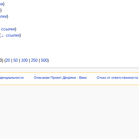
ки
)
и
)
лки
)
 ссылки
)
(
← ссылки
)
) (
20
|
50
|
100
|
250
|
500
)
денциальности
Описание Проект Дворяне - Вики
Отказ от ответственности