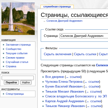
служебная страница
Страницы, ссылающиеся
←
Селихов Дмитрий Андреевич
Ссылки сюда
Страница:
навигация
Заглавная страница
Фильтры
Сообщество
Текущие события
Скрыть включения
|
Скрыть ссылки
|
Скрыт
Свежие правки
Случайная статья
Следующие страницы ссылаются на
Селихо
Справка
Просмотреть (предыдущие 50) (следующие 50
поиск
Все дворяне
(
← ссылки
)
Чулкова Елена Петровна
(
← ссылки
)
Бунин Василий Иванович
(
← ссылки
)
инструменты
Тиньков Михаил Иванович
(
← ссылки
)
Спецстраницы
Список владельцев Болховского у. по ЭП 
Карпов Андрей Андреевич
(
← ссылки
)
Тиньков Никанор Иванович
(
← ссылки
)