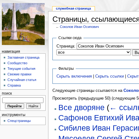
служебная страница
Страницы, ссылающиеся
←
Соколов Иван Осипович
Ссылки сюда
Страница:
навигация
Заглавная страница
Сообщество
Фильтры
Текущие события
Свежие правки
Скрыть включения
|
Скрыть ссылки
|
Скрыт
Случайная статья
Справка
Следующие страницы ссылаются на
Соколо
поиск
Просмотреть (предыдущие 50) (следующие 50
Все дворяне
(
← ссыл
инструменты
Сафонов Евтихий Ив
Спецстраницы
Сибилев Иван Гераси
Мясоедов Сергей Сте