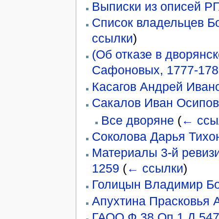
Выписки из описей РГ
Список владельцев Бо
ссылки
)
(Об отказе в дворянс
Сафоновых, 1777-1780 
Касагов Андрей Иван
Сакалов Иван Осипов
Все дворяне
(
← ссы
Соколова Дарья Тихо
Материалы 3-й ревизии
1259
(
← ссылки
)
Голицын Владимир Б
Апухтина Прасковья 
ГАОО.Ф.38.Оп.1.Д.54