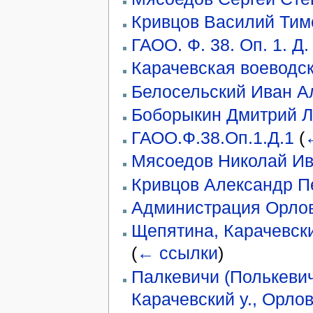
Кривцов Василий Ти
ГАОО. Ф. 38. Оп. 1. Д.
Карачевская воеводс
Белосельский Иван А
Боборыкин Дмитрий Л
ГАОО.Ф.38.Оп.1.Д.1
(
Мясоедов Николай И
Кривцов Александр П
Администрация Орловс
Щепятина, Карачевски
(
← ссылки
)
Палкевичи (Полькевич
Карачевский у., Орлов