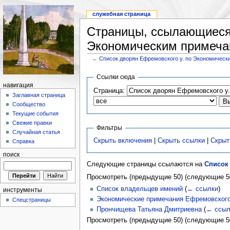
служебная страница
Страницы, ссылающиеся 
Экономическим примеч
←
Список дворян Ефремовского у. по Экономичес
Ссылки сюда
навигация
Страница:
Заглавная страница
Сообщество
Текущие события
Свежие правки
Фильтры
Случайная статья
Скрыть включения
|
Скрыть ссылки
|
Скрыт
Справка
поиск
Следующие страницы ссылаются на
Список
Просмотреть (предыдущие 50) (следующие 50
Список владельцев имений
(
← ссылки
)
инструменты
Экономические примечания Ефремовского у
Спецстраницы
Прончищева Татьяна Дмитриевна
(
← ссыл
Просмотреть (предыдущие 50) (следующие 50