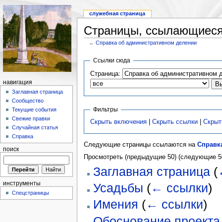
служебная страница
Страницы, ссылающиеся
←
Справка об административном делении
Ссылки сюда
Страница:
навигация
Заглавная страница
Сообщество
Фильтры
Текущие события
Свежие правки
Скрыть включения
|
Скрыть ссылки
|
Скрыт
Случайная статья
Справка
Следующие страницы ссылаются на
Справк
поиск
Просмотреть (предыдущие 50) (следующие 50
Заглавная страница
(
инструменты
Усадьбы
(
← ссылки
)
Спецстраницы
Имения
(
← ссылки
)
Обоснование проекта