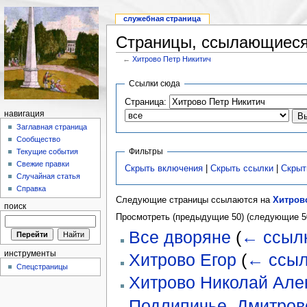
служебная страница
Страницы, ссылающиеся
←
Хитрово Петр Никитич
Ссылки сюда
Страница:
навигация
Заглавная страница
Сообщество
Фильтры
Текущие события
Свежие правки
Скрыть включения
|
Скрыть ссылки
|
Скрыт
Случайная статья
Справка
Следующие страницы ссылаются на
Хитров
поиск
Просмотреть (предыдущие 50) (следующие 50
Все дворяне
(
← ссыл
инструменты
Хитрово Егор
(
← ссыл
Спецстраницы
Хитрово Николай Але
Подлипичье, Дмитровс