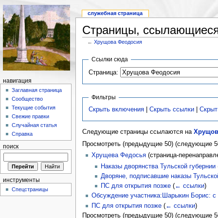
служебная страница
Страницы, ссылающиеся
←
Хрущова Феодосия
Ссылки сюда
Страница:
навигация
Заглавная страница
Фильтры
Сообщество
Текущие события
Скрыть включения
|
Скрыть ссылки
|
Скрыт
Свежие правки
Случайная статья
Следующие страницы ссылаются на
Хрущов
Справка
Просмотреть (предыдущие 50) (следующие 50
поиск
Хрущева Федосья
(страница-перенаправл
Наказы дворянства Тульской губернии
Дворяне, подписавшие наказы Тульской
инструменты
ПС для открытия позже
(
← ссылки
)
Спецстраницы
Обсуждение участника:Шарыкин Борис: с 
ПС для открытия позже
(
← ссылки
)
Просмотреть (предыдущие 50) (следующие 50