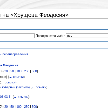
 на «Хрущова Феодосия»
Пространство имён:
ь перенаправления
а Феодосия
:
) (
20
|
50
|
100
|
250
|
500
)
ение)
(
← ссылки
)
(
← ссылки
)
 губернии (закрыто)
(
← ссылки
)
01.03.11
(
← ссылки
)
) (
20
|
50
|
100
|
250
|
500
)