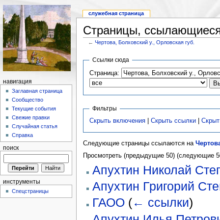
служебная страница
Страницы, ссылающиеся 
←
Чертова, Болховский у., Орловская губ.
Ссылки сюда
Страница:
навигация
Заглавная страница
Сообщество
Фильтры
Текущие события
Свежие правки
Скрыть включения
|
Скрыть ссылки
|
Скрыт
Случайная статья
Справка
Следующие страницы ссылаются на
Чертова
поиск
Просмотреть (предыдущие 50) (следующие 50
Апухтин Николай Сте
инструменты
Апухтин Григорий Ст
Спецстраницы
ГАОО
(
← ссылки
)
Апухтин Илья Петров