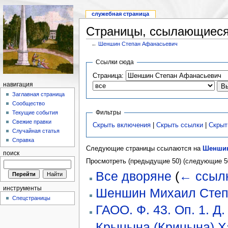
служебная страница
Страницы, ссылающиеся
←
Шеншин Степан Афанасьевич
Ссылки сюда
Страница:
навигация
Заглавная страница
Сообщество
Фильтры
Текущие события
Свежие правки
Скрыть включения
|
Скрыть ссылки
|
Скрыт
Случайная статья
Справка
Следующие страницы ссылаются на
Шеншин
поиск
Просмотреть (предыдущие 50) (следующие 50
Все дворяне
(
← ссыл
инструменты
Шеншин Михаил Степ
Спецстраницы
ГАОО. Ф. 43. Оп. 1. Д.
Крыцына (Крицына) Ха